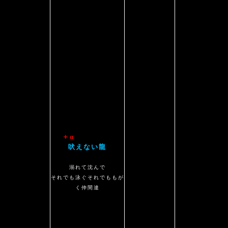
＋α
吠えない龍
吠えない龍
溺れて沈んで
それでも泳ぐそれでももが
く仲間達